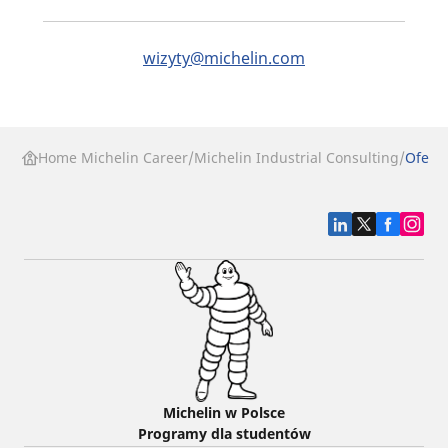
wizyty@michelin.com
Home Michelin Career
Michelin Industrial Consulting
Oferta
Michelin w Polsce
Programy dla studentów