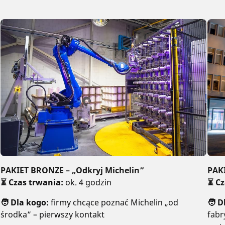
PAKIET BRONZE – „Odkryj Michelin”
PAKI
⏳
Czas trwania:
ok. 4 godzin
⏳
Cz
🧑 Dla kogo:
firmy chcące poznać Michelin „od
🧑 D
środka” – pierwszy kontakt
fabr