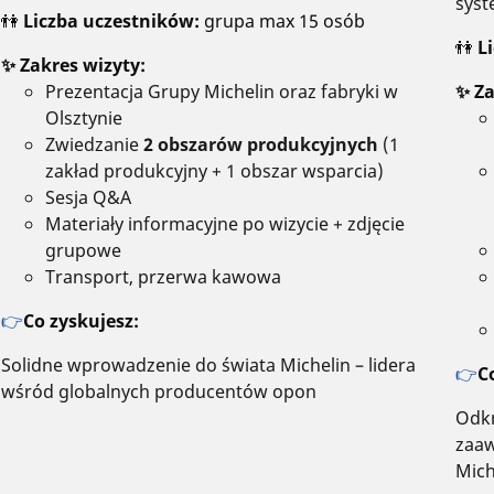
syst
👫
Liczba uczestników:
grupa max 15 osób
👫
L
✨ Zakres wizyty:
Prezentacja Grupy Michelin oraz fabryki w
✨ Za
Olsztynie
Zwiedzanie
2 obszarów produkcyjnych
(1
zakład produkcyjny + 1 obszar wsparcia)
Sesja Q&A
Materiały informacyjne po wizycie + zdjęcie
grupowe
Transport, przerwa kawowa
👉
Co zyskujesz:
Solidne wprowadzenie do świata Michelin – lidera
👉
C
wśród globalnych producentów opon
Odkr
zaaw
Mich